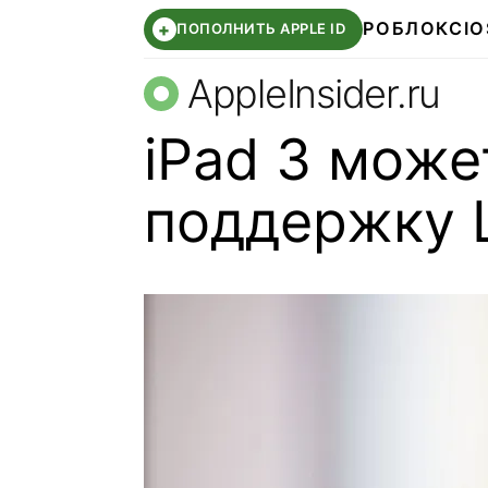
РОБЛОКС
IO
+
ПОПОЛНИТЬ APPLE ID
AppleInsider.ru
iPad 3 може
поддержку 