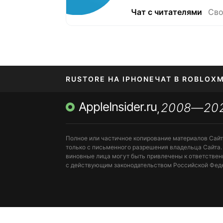
Чат с читателями
Сво
RUSTORE НА IPHONE
ЧАТ В ROBLOX
М
AppleInsider.ru
2008—20
,
Полное или частичное копирование материалов Сай
только с письменного разрешения владельца Сайта.
виновные лица могут быть привлечены к ответствен
с действующим законодательством Российской Фед