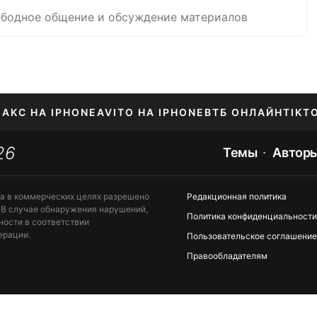
бодное общение и обсуждение материалов
АКС НА IPHONE
AVITO НА IPHONE
ВТБ ОНЛАЙН
TIKT
26
Темы
Автор
та в коммерческих целях разрешено
Редакционная политика
 В случае обнаружения нарушений,
Политика конфиденциальности
ности в соответствии
ерации.
Пользовательское соглашение
Правообладателям