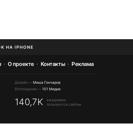
OK НА IPHONE
ы
О проекте
Контакты
Реклама
Дизайн —
Миша Гончаров
Воплощение —
101 Медиа
140,7K
ежедневно
пользуются сайтом