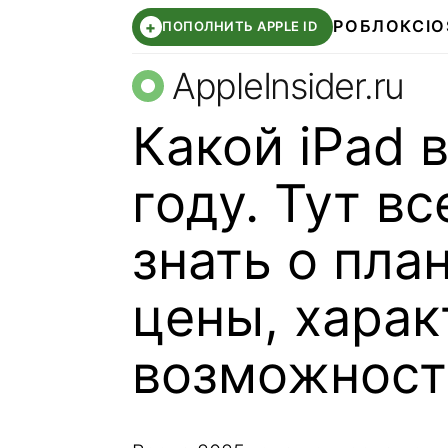
РОБЛОКС
IO
+
ПОПОЛНИТЬ APPLE ID
AppleInsider.ru
Какой iPad 
году. Тут вс
знать о пла
цены, харак
возможност