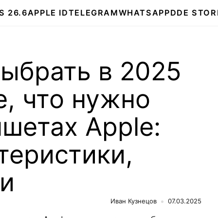
S 26.6
APPLE ID
TELEGRAM
WHATSAPP
DDE STOR
выбрать в 2025
е, что нужно
ншетах Apple:
теристики,
и
Иван Кузнецов
07.03.2025