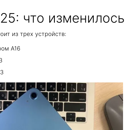
25: что изменилось
оит из трех устройств:
ром A16
3
M3