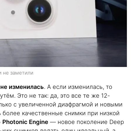
и не заметили
4 не изменилась
. А если изменилась, то
м. Это не так: да, это все те же 12-
лько с увеличенной диафрагмой и новыми
ь более качественные снимки при низкой
о
Photonic Engine
— новое поколение Deep
ьких снимков делать один идеальный, а