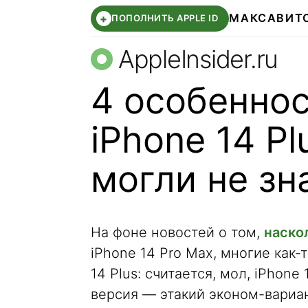
МАКС
АВИТ
+
ПОПОЛНИТЬ APPLE ID
AppleInsider.ru
4 особеннос
iPhone 14 Pl
могли не зн
На фоне новостей о том,
наско
iPhone 14 Pro Max, многие как-
14 Plus: считается, мол, iPhone
версия — этакий эконом-вариан