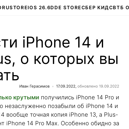
О
RUSTORE
IOS 26.6
DDE STORE
СБЕР КИДС
ВТБ 
ти iPhone 14 и
us, о которых вы
ать
Иван Герасимов
17.09.2022,
обновлено 19.09.2022
лько крутыми
получились iPhone 14 Pro и
то незаслуженно позабыли об iPhone 14 и
 14 вообще точная копия iPhone 13, а Plus-
т iPhone 14 Pro Max. Особенно обидно за