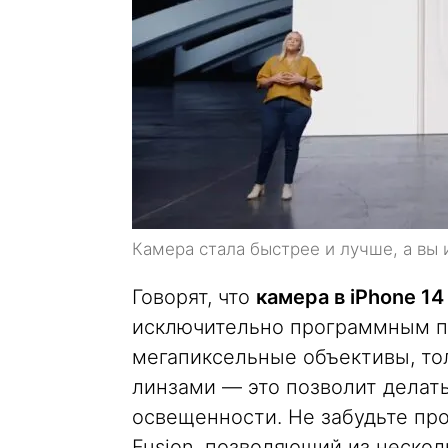
Камера стала быстрее и лучше, а вы 
Говорят, что
камера в iPhone 1
исключительно программным путё
мегапиксельные объективы, то
линзами — это позволит делат
освещенности. Не забудьте пр
Fusion, позволяющий из нескол