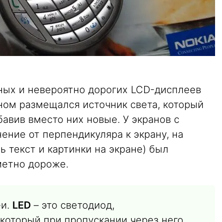
ых и невероятно дорогих LCD-дисплеев
ном размещался источник света, который
авив вместо них новые. У экранов с
нение от перпендикуляра к экрану, на
 текст и картинки на экране) был
метно дороже.
еи.
LED
– это светодиод,
который при пропускании через него