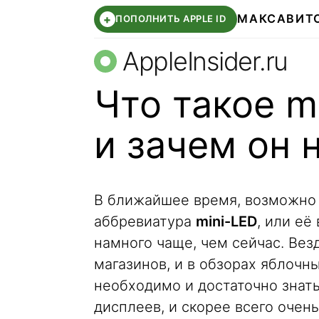
МАКС
АВИТ
+
ПОПОЛНИТЬ APPLE ID
AppleInsider.ru
Что такое m
и зачем он 
В ближайшее время, возможно 
аббревиатура
mini-LED
, или её
намного чаще, чем сейчас. Везд
магазинов, и в обзорах яблочн
необходимо и достаточно знать
дисплеев, и скорее всего очень