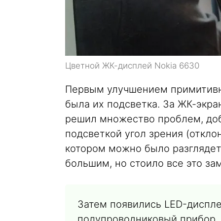
Цветной ЖК-дисплей Nokia 6630
Первым улучшением примитивн
была их подсветка. За ЖК-экра
решил множество проблем, доб
подсветкой угол зрения (откло
котором можно было разглядеть
большим, но стоило все это за
Затем появились LED-диспл
полупроводниковый прибор, 