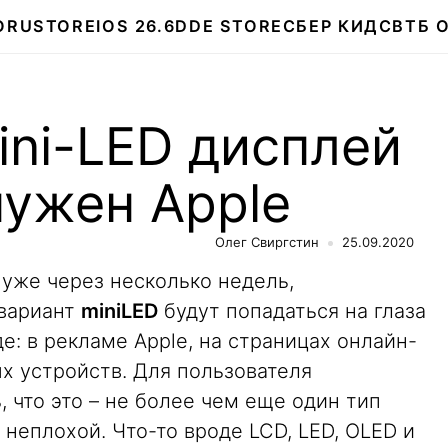
О
RUSTORE
IOS 26.6
DDE STORE
СБЕР КИДС
ВТБ 
ini-LED дисплей
нужен Apple
Олег Свиргстин
25.09.2020
уже через несколько недель,
 вариант
miniLED
будут попадаться на глаза
е: в рекламе Apple, на страницах онлайн-
ых устройств. Для пользователя
, что это – не более чем еще один тип
 неплохой. Что-то вроде LCD, LED, OLED и