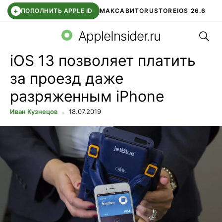
+
ПОПОЛНИТЬ APPLE ID
МАКС
АВИТО
RUSTORE
IOS 26.6
Поис
DDE STORE
СБЕР КИДС
ВТБ ОНЛАЙН
ЧАТ В ROBLOX
AppleInsider.ru
iOS 13 позволяет платить
за проезд даже
разряженным iPhone
Иван Кузнецов
18.07.2019