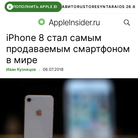
+
ПОПОЛНИТЬ APPLE ID
АВИТО
RUSTORE
SYNTARA
IOS 26.6
Поис
DDE STORE
СБЕР КИДС
ЧАТ ROBLOX
ВТБ ОНЛАЙН
AppleInsider.ru
iPhone 8 стал самым
продаваемым смартфоном
в мире
Иван Кузнецов
06.07.2018