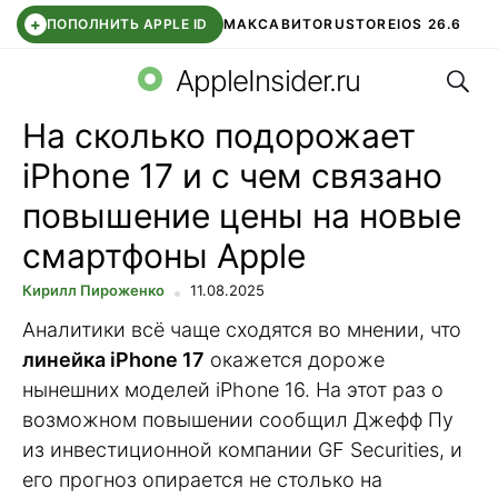
+
ПОПОЛНИТЬ APPLE ID
МАКС
АВИТО
RUSTORE
IOS 26.6
Поис
DDE STORE
СБЕР КИДС
ВТБ ОНЛАЙН
ЧАТ В ROBLOX
AppleInsider.ru
На сколько подорожает
iPhone 17 и с чем связано
повышение цены на новые
смартфоны Apple
Кирилл Пироженко
11.08.2025
Аналитики всё чаще сходятся во мнении, что
линейка iPhone 17
окажется дороже
нынешних моделей iPhone 16. На этот раз о
возможном повышении сообщил Джефф Пу
из инвестиционной компании GF Securities, и
его прогноз опирается не столько на