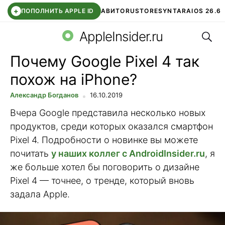
+
ПОПОЛНИТЬ APPLE ID
АВИТО
RUSTORE
SYNTARA
IOS 26.6
Поис
DDE STORE
СБЕР КИДС
ЧАТ ROBLOX
ВТБ ОНЛАЙН
AppleInsider.ru
Почему Google Pixel 4 так
похож на iPhone?
Александр Богданов
16.10.2019
Вчера Google представила несколько новых
продуктов, среди которых оказался смартфон
Pixel 4. Подробности о новинке вы можете
почитать
у наших коллег с AndroidInsider.ru
, я
же больше хотел бы поговорить о дизайне
Pixel 4 — точнее, о тренде, который вновь
задала Apple.