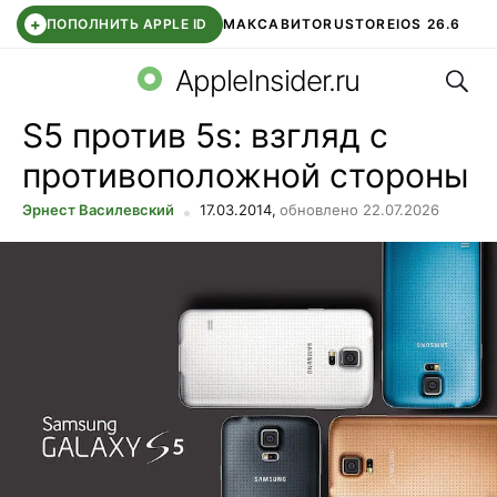
+
ПОПОЛНИТЬ APPLE ID
МАКС
АВИТО
RUSTORE
IOS 26.6
Поис
DDE STORE
СБЕР КИДС
ВТБ ОНЛАЙН
ЧАТ В ROBLOX
AppleInsider.ru
S5 против 5s: взгляд с
противоположной стороны
Эрнест Василевский
17.03.2014,
обновлено 22.07.2026