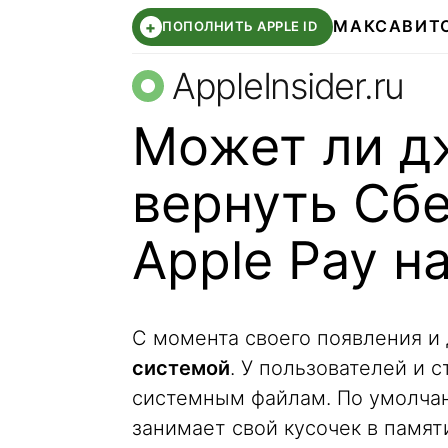
МАКС
АВИТ
+
ПОПОЛНИТЬ APPLE ID
AppleInsider.ru
Может ли д
вернуть Сб
Apple Pay н
С момента своего появления и
системой
. У пользователей и 
системным файлам. По умолча
занимает свой кусочек в памят