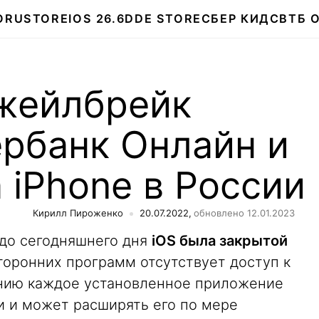
О
RUSTORE
IOS 26.6
DDE STORE
СБЕР КИДС
ВТБ 
жейлбрейк
ербанк Онлайн и
а iPhone в России
Кирилл Пироженко
20.07.2022,
обновлено 12.01.2023
 до сегодняшнего дня
iOS была закрытой
сторонних программ отсутствует доступ к
нию каждое установленное приложение
и и может расширять его по мере