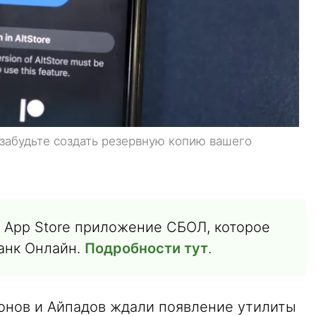
е забудьте создать резервную копию вашего
в App Store приложение СБОЛ, которое
анк Онлайн.
Подробности тут
.
онов и Айпадов ждали появление утилиты