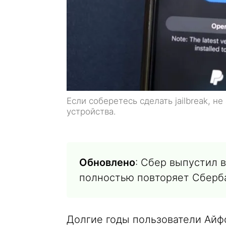
Если соберетесь сделать jailbreak, н
устройства.
Обновлено
: Сбер выпустил 
полностью повторяет Сберб
Долгие годы пользователи Айф