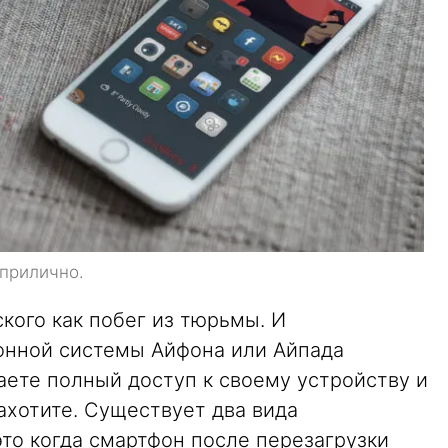
 прилично.
кого как побег из тюрьмы. И
онной системы Айфона или Айпада
аете полный доступ к своему устройству и
захотите. Существует два вида
то когда смартфон после перезагрузки