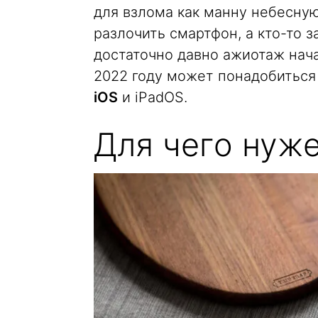
для взлома как манну небесную
разлочить смартфон, а кто-то 
достаточно давно ажиотаж нача
2022 году может понадобитьс
iOS
и iPadOS.
Для чего нуж