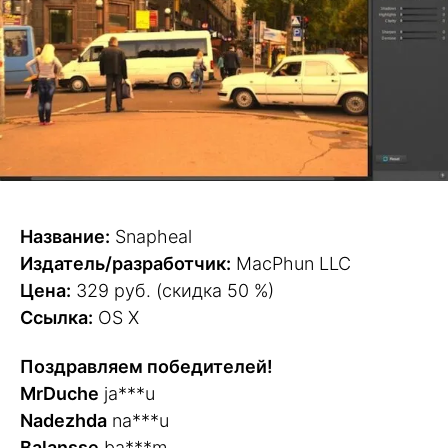
Название:
Snapheal
Издатель/разработчик:
MacPhun LLC
Цена:
329 руб. (скидка 50 %)
Ссылка:
OS X
Поздравляем победителей!
MrDuche
ja***u
Nadezhda
na***u
Balansse
ba***m