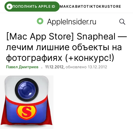
+
ПОПОЛНИТЬ APPLE ID
МАКС
АВИТО
TIKTOK
RUSTORE
Поис
SYNTARA
WB КЛУБ
IOS 26.6
DDE STORE
AppleInsider.ru
[Mac App Store] Snapheal —
лечим лишние объекты на
фотографиях (+конкурс!)
Павел Дмитриев
11.12.2012,
обновлено 13.12.2012