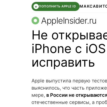
МАКС
АВИТ
+
ПОПОЛНИТЬ APPLE ID
AppleInsider.ru
Не открывае
iPhone с iOS
исправить
Apple выпустила первую тестов
выяснилось, что часть приложе
мере,
в России не открываютс
отечественные сервисы, а про