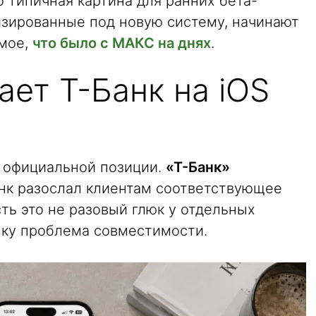
о типичная картина для ранних бета-
изированные под новую систему, начинают
амое,
что было с МАКС на днях
.
ет Т-Банк на iOS
т официальной позиции.
«Т-Банк»
к разослал клиентам соответствующее
ть это не разовый глюк у отдельных
нку проблема совместимости.