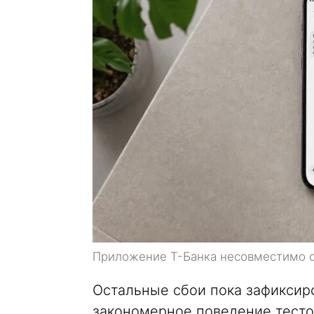
Приложение Т-Банка несовместимо с
Остальные сбои пока зафиксир
закономерное поведение тесто