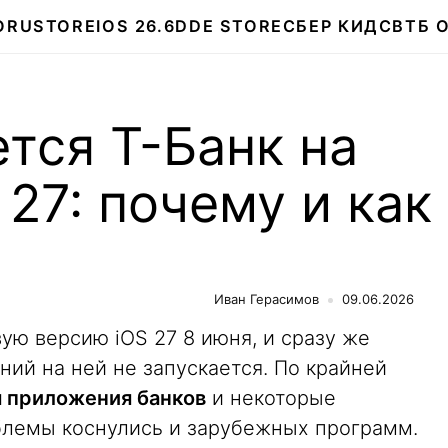
О
RUSTORE
IOS 26.6
DDE STORE
СБЕР КИДС
ВТБ 
тся Т-Банк на
 27: почему и как
Иван Герасимов
09.06.2026
ую версию iOS 27 8 июня, и сразу же
ний на ней не запускается. По крайней
я приложения банков
и некоторые
блемы коснулись и зарубежных программ.