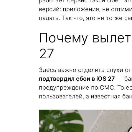
работает сервис такси Uber. Эт
версий: приложения, не оптим
падать. Так что, это не то же с
Почему вылета
27
Здесь важно отделить слухи о
подтвердил сбои в iOS 27
— бан
предупреждение по СМС. То ес
пользователей, а известная ба