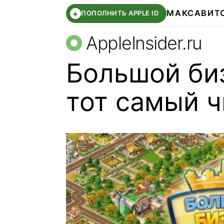
МАКС
АВИТ
+
ПОПОЛНИТЬ APPLE ID
AppleInsider.ru
Большой би
тот самый 