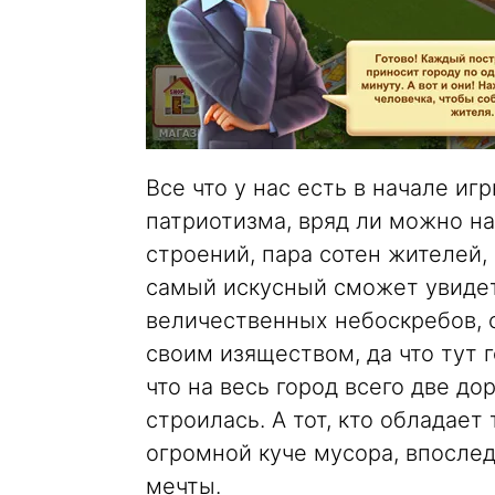
Все что у нас есть в начале и
патриотизма, вряд ли можно н
строений, пара сотен жителей, 
самый искусный сможет увидет
величественных небоскребов,
своим изяществом, да что тут г
что на весь город всего две до
строилась. А тот, кто обладае
огромной куче мусора, впослед
мечты.