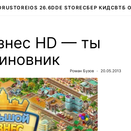
О
RUSTORE
IOS 26.6
DDE STORE
СБЕР КИДС
ВТБ 
знес HD — ты
чиновник
Роман Бузов
20.05.2013