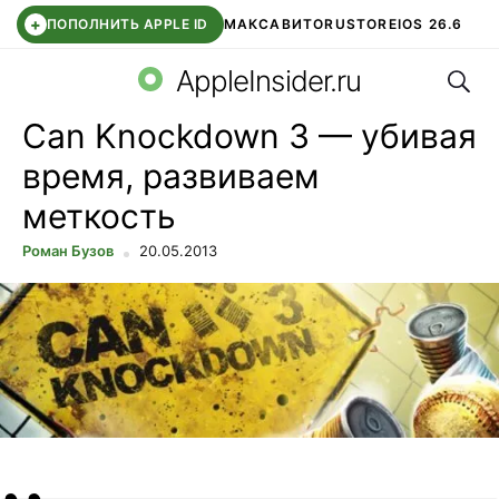
+
ПОПОЛНИТЬ APPLE ID
МАКС
АВИТО
RUSTORE
IOS 26.6
Поис
DDE STORE
СБЕР КИДС
ВТБ ОНЛАЙН
ЧАТ В ROBLOX
AppleInsider.ru
Can Knockdown 3 — убивая
время, развиваем
меткость
Роман Бузов
20.05.2013