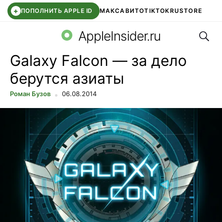
+
ПОПОЛНИТЬ APPLE ID
МАКС
АВИТО
TIKTOK
RUSTORE
Поис
SYNTARA
WB КЛУБ
IOS 26.6
APPLE ID
AppleInsider.ru
Galaxy Falcon — за дело
берутся азиаты
Роман Бузов
06.08.2014