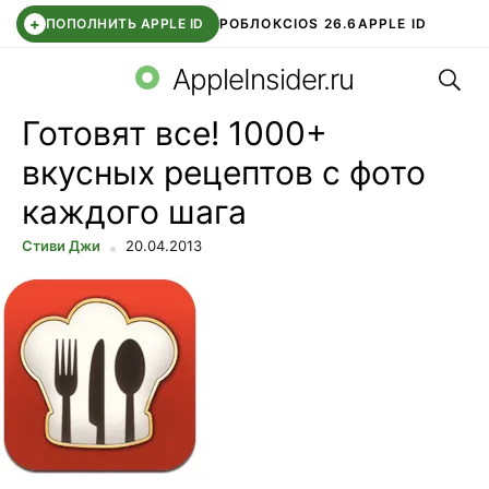
+
ПОПОЛНИТЬ APPLE ID
РОБЛОКС
IOS 26.6
APPLE ID
Поис
TELEGRAM
WHATSAPP
DDE STORE
APP STORE
OZON БАНК
AppleInsider.ru
Готовят все! 1000+
вкусных рецептов с фото
каждого шага
Стиви Джи
20.04.2013