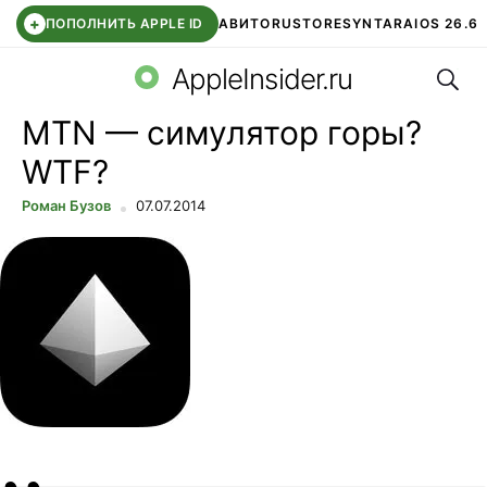
+
ПОПОЛНИТЬ APPLE ID
АВИТО
RUSTORE
SYNTARA
IOS 26.6
Поис
DDE STORE
СБЕР КИДС
ЧАТ ROBLOX
ВТБ ОНЛАЙН
AppleInsider.ru
MTN — симулятор горы?
WTF?
Роман Бузов
07.07.2014