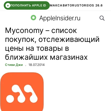
+
ПОПОЛНИТЬ APPLE ID
МАКС
АВИТО
RUSTORE
IOS 26.6
Поис
DDE STORE
СБЕР КИДС
ВТБ ОНЛАЙН
ЧАТ В ROBLOX
AppleInsider.ru
Myconomy – список
покупок, отслеживающий
цены на товары в
ближайших магазинах
Стиви Джи
18.07.2014