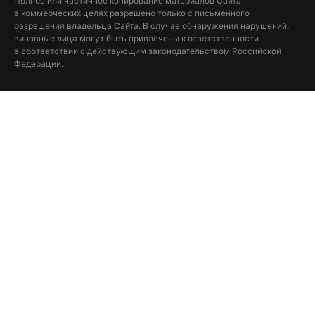
Полное или частичное копирование материалов Сайта
в коммерческих целях разрешено только с письменного
разрешения владельца Сайта. В случае обнаружения нарушений,
виновные лица могут быть привлечены к ответственности
в соответствии с действующим законодательством Российской
Федерации.