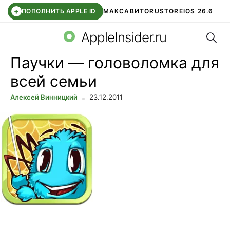
+
ПОПОЛНИТЬ APPLE ID
МАКС
АВИТО
RUSTORE
IOS 26.6
Поис
DDE STORE
СБЕР КИДС
ВТБ ОНЛАЙН
ЧАТ В ROBLOX
AppleInsider.ru
Паучки — головоломка для
всей семьи
Алексей Винницкий
23.12.2011