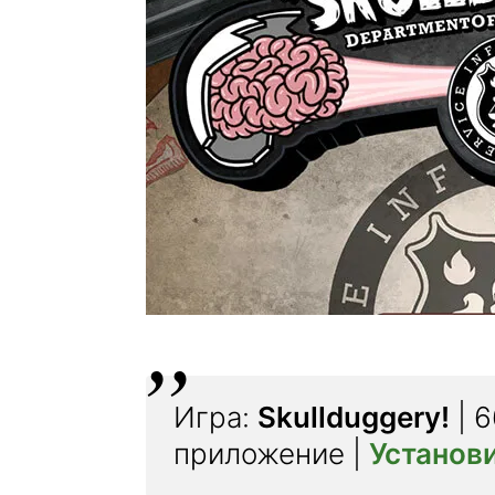
Игра:
Skullduggery!
| 6
приложение |
Установ