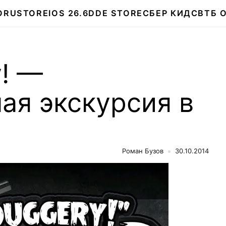
О
RUSTORE
IOS 26.6
DDE STORE
СБЕР КИДС
ВТБ 
y! —
ая экскурсия в
Роман Бузов
30.10.2014