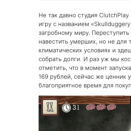
Не так давно студия ClutchPla
игру с названием «Skullduggery
загробному миру. Переступить 
навестить умерших, но не для 
климатических условиях и здеш
собрать долги. И раз уж мы ко
отметить, что в момент запуск
169 рублей, сейчас же ценник у
благоприятное время для покуп