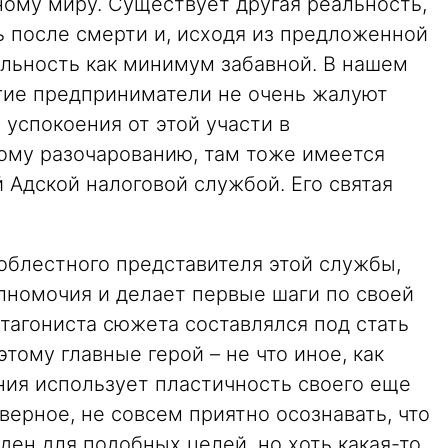
ному миру. Существует другая реальность,
ь после смерти и, исходя из предложенной
альность как минимум забавной. В нашем
огие предприниматели не очень жалуют
 успокоения от этой участи в
ому разочарованию, там тоже имеется
 Адской налоговой службой. Его святая
облестного представителя этой службы,
лномочия и делает первые шаги по своей
тагониста сюжета составлялся под стать
тому главные герой – не что иное, как
ния использует пластичность своего еще
верное, не совсем приятно осознавать, что
ден для подобных целей, но хоть какая-то