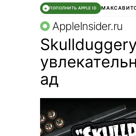
МАКС
АВИТ
+
ПОПОЛНИТЬ APPLE ID
AppleInsider.ru
Skulldugger
увлекательн
ад