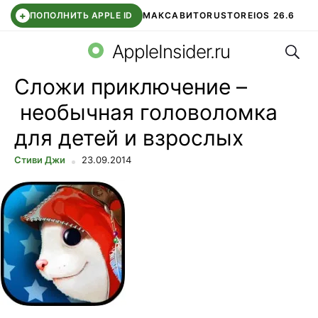
+
ПОПОЛНИТЬ APPLE ID
МАКС
АВИТО
RUSTORE
IOS 26.6
Поис
DDE STORE
СБЕР КИДС
ВТБ ОНЛАЙН
ЧАТ В ROBLOX
AppleInsider.ru
Сложи приключение –
необычная головоломка
для детей и взрослых
Стиви Джи
23.09.2014