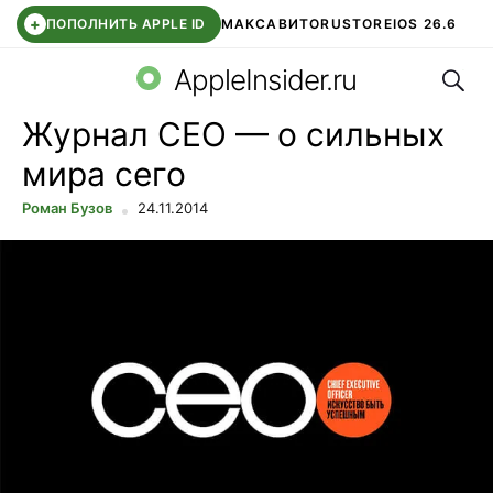
+
ПОПОЛНИТЬ APPLE ID
МАКС
АВИТО
RUSTORE
IOS 26.6
Поис
DDE STORE
СБЕР КИДС
ВТБ ОНЛАЙН
ЧАТ В ROBLOX
AppleInsider.ru
Журнал СЕО — о сильных
мира сего
Роман Бузов
24.11.2014