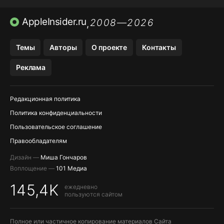
ПРИЛОЖЕНИЯ APP STORE
AppleInsider.ru
2008—2026
,
ПРИЛОЖЕНИЯ БЕЗ APP STORE
Темы
Авторы
О проекте
Контакты
МЕССЕНДЖЕРЫ KAKAOTALK И …
Реклама
OZON, WILDBERRIES, ЯНДЕК…
Редакционная политика
Политика конфиденциальности
Пользовательское соглашение
Правообладателям
Дизайн —
Миша Гончаров
Воплощение —
101 Медиа
145,4K
ежедневно
пользуются сайтом
Полное или частичное копирование материалов Сайта