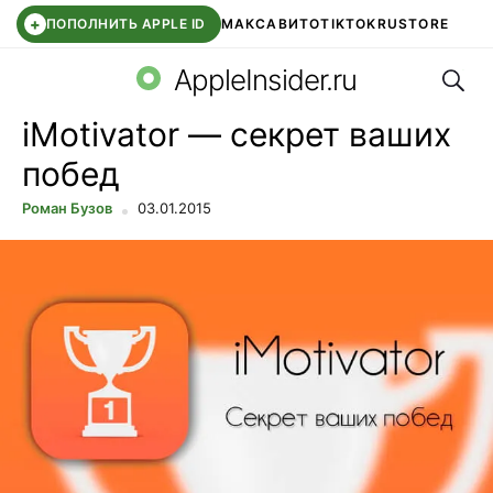
+
ПОПОЛНИТЬ APPLE ID
МАКС
АВИТО
TIKTOK
RUSTORE
Поис
SYNTARA
WB КЛУБ
IOS 26.6
DDE STORE
AppleInsider.ru
iMotivator — секрет ваших
побед
Роман Бузов
03.01.2015