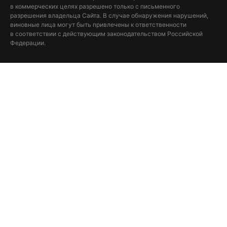
в коммерческих целях разрешено только с письменного
разрешения владельца Сайта. В случае обнаружения нарушений,
виновные лица могут быть привлечены к ответственности
в соответствии с действующим законодательством Российской
Федерации.