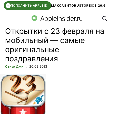
+
ПОПОЛНИТЬ APPLE ID
МАКС
АВИТО
RUSTORE
IOS 26.6
Поис
DDE STORE
СБЕР КИДС
ВТБ ОНЛАЙН
ЧАТ В ROBLOX
AppleInsider.ru
Открытки с 23 февраля на
мобильный — самые
оригинальные
поздравления
Стиви Джи
20.02.2013