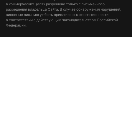
в коммерческих целях разрешено только с письменного
разрешения владельца Сайта. В случае обнаружения нарушений,
виновные лица могут быть привлечены к ответственности
в соответствии с действующим законодательством Российской
Федерации.