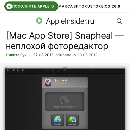
+
ПОПОЛНИТЬ APPLE ID
МАКС
АВИТО
RUSTORE
IOS 26.6
Поис
DDE STORE
СБЕР КИДС
ВТБ ОНЛАЙН
ЧАТ В ROBLOX
AppleInsider.ru
[Mac App Store] Snapheal —
неплохой фоторедактор
Никита Гук
22.03.2012,
обновлено 23.03.2012