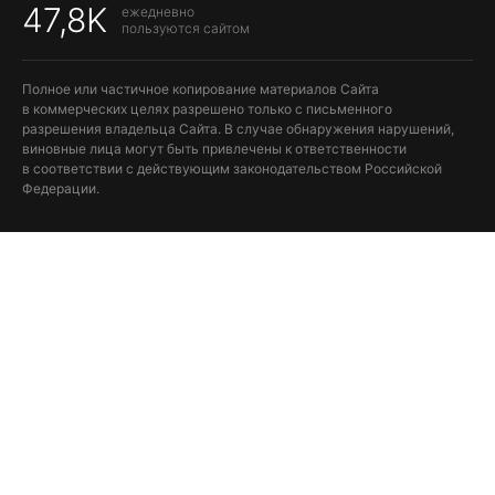
47,8K
ежедневно
пользуются сайтом
Полное или частичное копирование материалов Сайта
в коммерческих целях разрешено только с письменного
разрешения владельца Сайта. В случае обнаружения нарушений,
виновные лица могут быть привлечены к ответственности
в соответствии с действующим законодательством Российской
Федерации.