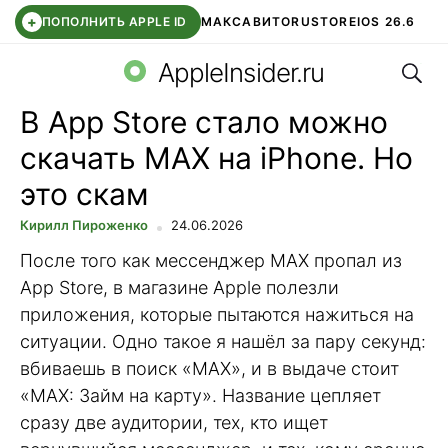
+
ПОПОЛНИТЬ APPLE ID
МАКС
АВИТО
RUSTORE
IOS 26.6
Поис
DDE STORE
СБЕР КИДС
ВТБ ОНЛАЙН
ЧАТ В ROBLOX
AppleInsider.ru
В App Store стало можно
скачать MAX на iPhone. Но
это скам
Кирилл Пироженко
24.06.2026
После того как мессенджер MAX пропал из
App Store, в магазине Apple полезли
приложения, которые пытаются нажиться на
ситуации. Одно такое я нашёл за пару секунд:
вбиваешь в поиск «MAX», и в выдаче стоит
«MAX: Займ на карту». Название цепляет
сразу две аудитории, тех, кто ищет