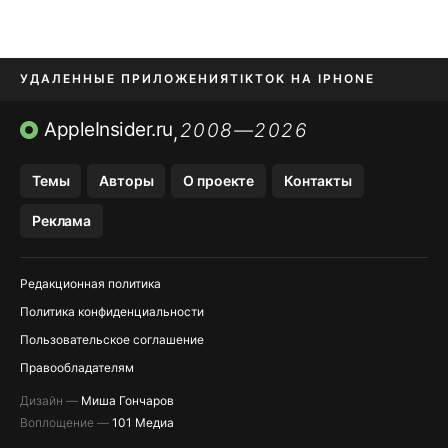
УДАЛЕННЫЕ ПРИЛОЖЕНИЯ
TIKTOK НА IPHONE
ПРИЛОЖЕНИЯ БЕЗ APP STORE
AppleInsider.ru
2008—2026
,
OZON БАНК, WILDBERRIES
Темы
Авторы
О проекте
Контакты
МЕССЕНДЖЕРЫ KAKAOTALK, B…
Реклама
ПОПОЛНЕНИЕ APPLE ID
Редакционная политика
Политика конфиденциальности
Пользовательское соглашение
Правообладателям
Дизайн —
Миша Гончаров
Воплощение —
101 Медиа