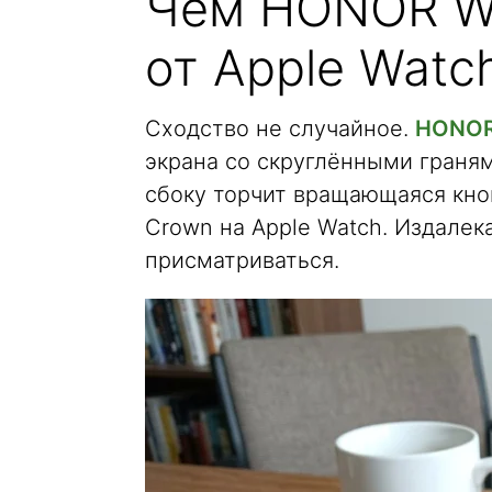
Чем HONOR Wa
от Apple Watc
Сходство не случайное.
HONOR
экрана со скруглёнными граням
сбоку торчит вращающаяся кнопк
Crown на Apple Watch. Издалека
присматриваться.