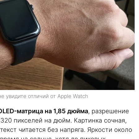
 увидите отличий от Apple Watch
LED-матрица на 1,85 дюйма
, разрешение
 320 пикселей на дюйм. Картинка сочная,
екст читается без напряга. Яркости около