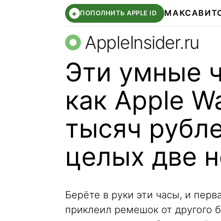
МАКС
АВИТ
+
ПОПОЛНИТЬ APPLE ID
AppleInsider.ru
Эти умные 
как Apple Wa
тысяч рубле
целых две 
Берёте в руки эти часы, и перв
приклеил ремешок от другого б