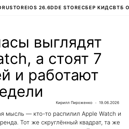
О
RUSTORE
IOS 26.6
DDE STORE
СБЕР КИДС
ВТБ 
часы выглядят
tch, а стоят 7
й и работают
недели
Кирилл Пироженко
19.06.2026
ая мысль — кто-то распилил Apple Watch и
ренда. Тот же скруглённый квадрат, та же