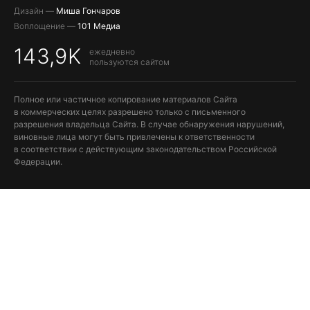
Дизайн —
Миша Гончаров
Воплощение —
101 Медиа
143,9K
ежедневно
пользуются сайтом
Полное или частичное копирование материалов Сайта
в коммерческих целях разрешено только с письменного
разрешения владельца Сайта. В случае обнаружения нарушений,
виновные лица могут быть привлечены к ответственности
в соответствии с действующим законодательством Российской
Федерации.