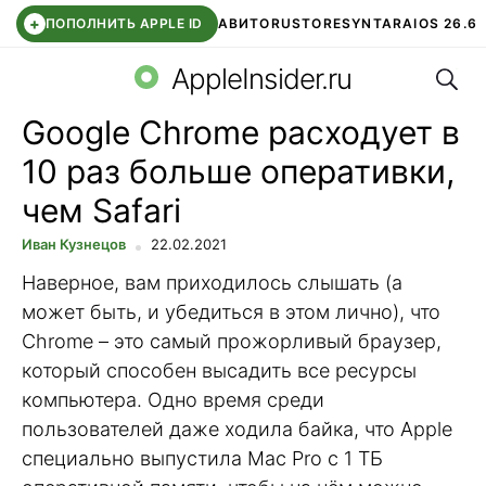
+
ПОПОЛНИТЬ APPLE ID
АВИТО
RUSTORE
SYNTARA
IOS 26.6
Поис
DDE STORE
СБЕР КИДС
ЧАТ ROBLOX
ВТБ ОНЛАЙН
AppleInsider.ru
Google Chrome расходует в
10 раз больше оперативки,
чем Safari
Иван Кузнецов
22.02.2021
Наверное, вам приходилось слышать (а
может быть, и убедиться в этом лично), что
Chrome – это самый прожорливый браузер,
который способен высадить все ресурсы
компьютера. Одно время среди
пользователей даже ходила байка, что Apple
специально выпустила Mac Pro с 1 ТБ