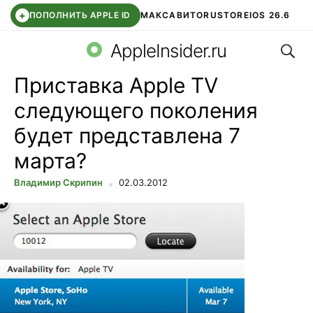
+
ПОПОЛНИТЬ APPLE ID
МАКС
АВИТО
RUSTORE
IOS 26.6
Поис
DDE STORE
СБЕР КИДС
ВТБ ОНЛАЙН
ЧАТ В ROBLOX
AppleInsider.ru
Приставка Apple TV
следующего поколения
будет представлена 7
марта?
Владимир Скрипин
02.03.2012