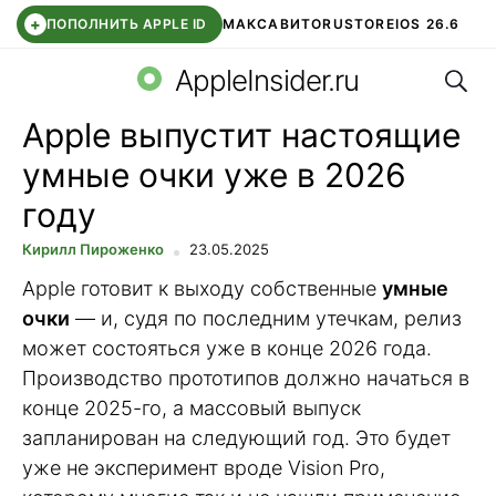
+
ПОПОЛНИТЬ APPLE ID
МАКС
АВИТО
RUSTORE
IOS 26.6
Поис
DDE STORE
СБЕР КИДС
ВТБ ОНЛАЙН
ЧАТ В ROBLOX
AppleInsider.ru
Apple выпустит настоящие
умные очки уже в 2026
году
Кирилл Пироженко
23.05.2025
Apple готовит к выходу собственные
умные
очки
— и, судя по последним утечкам, релиз
может состояться уже в конце 2026 года.
Производство прототипов должно начаться в
конце 2025-го, а массовый выпуск
запланирован на следующий год. Это будет
уже не эксперимент вроде Vision Pro,