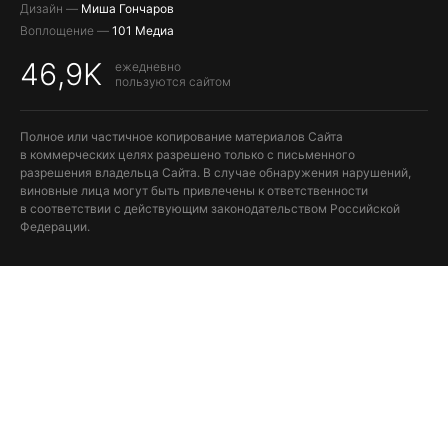
Дизайн —
Миша Гончаров
Воплощение —
101 Медиа
46,9K
ежедневно
пользуются сайтом
Полное или частичное копирование материалов Сайта
в коммерческих целях разрешено только с письменного
разрешения владельца Сайта. В случае обнаружения нарушений,
виновные лица могут быть привлечены к ответственности
в соответствии с действующим законодательством Российской
Федерации.