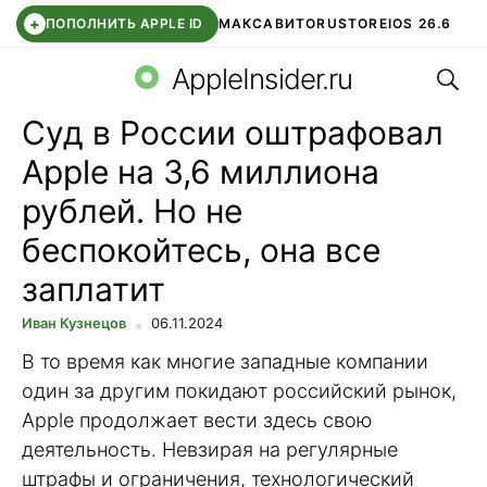
+
ПОПОЛНИТЬ APPLE ID
МАКС
АВИТО
RUSTORE
IOS 26.6
Поис
DDE STORE
СБЕР КИДС
ВТБ ОНЛАЙН
ЧАТ В ROBLOX
AppleInsider.ru
Суд в России оштрафовал
Apple на 3,6 миллиона
рублей. Но не
беспокойтесь, она все
заплатит
Иван Кузнецов
06.11.2024
В то время как многие западные компании
один за другим покидают российский рынок,
Apple продолжает вести здесь свою
деятельность. Невзирая на регулярные
штрафы и ограничения, технологический