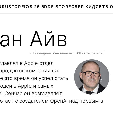
О
RUSTORE
IOS 26.6
DDE STORE
СБЕР КИДС
ВТБ 
ан Айв
Последнее обновление — 08 октября 2025
главлял в Apple отдел
 продуктов компании на
е это время он успел стать
юдей в Apple и самых
. Сейчас он возглавляет
отает с создателем OpenAI над первым в