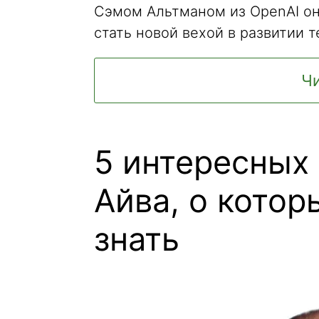
Сэмом Альтманом из OpenAI он
стать новой вехой в развитии т
Чи
5 интересных
Айва, о котор
знать