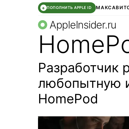
МАКС
АВИТ
+
ПОПОЛНИТЬ APPLE ID
AppleInsider.ru
HomeP
Разработчик 
любопытную 
HomePod