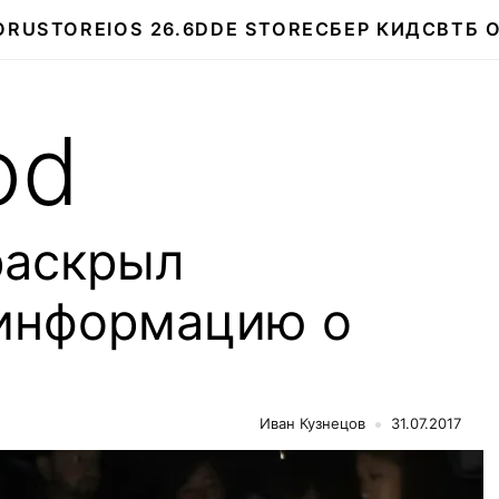
О
RUSTORE
IOS 26.6
DDE STORE
СБЕР КИДС
ВТБ 
od
раскрыл
информацию о
Иван Кузнецов
31.07.2017