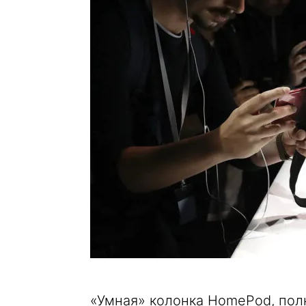
«Умная» колонка HomePod, пол