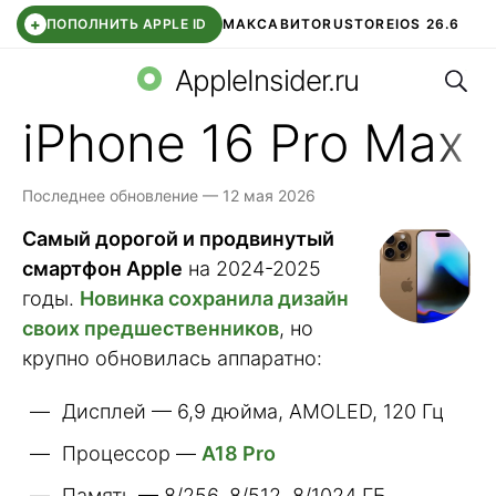
+
ПОПОЛНИТЬ APPLE ID
МАКС
АВИТО
RUSTORE
IOS 26.6
Поис
DDE STORE
СБЕР КИДС
ВТБ ОНЛАЙН
ЧАТ В ROBLOX
AppleInsider.ru
iPhone 16 Pro Max
Последнее обновление — 12 мая 2026
Самый дорогой и продвинутый
смартфон Apple
на 2024-2025
годы.
Новинка сохранила дизайн
своих предшественников
, но
крупно обновилась аппаратно:
Дисплей — 6,9 дюйма, AMOLED, 120 Гц
Процессор —
A18 Pro
Память — 8/256, 8/512, 8/1024 ГБ