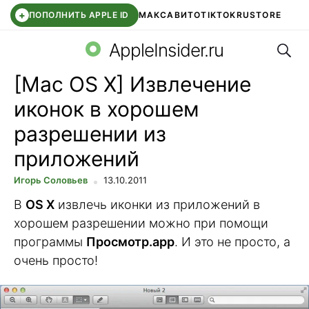
+
ПОПОЛНИТЬ APPLE ID
МАКС
АВИТО
TIKTOK
RUSTORE
Поис
SYNTARA
WB КЛУБ
IOS 26.6
DDE STORE
AppleInsider.ru
[Mac OS X] Извлечение
иконок в хорошем
разрешении из
приложений
Игорь Соловьев
13.10.2011
В
OS X
извлечь иконки из приложений в
хорошем разрешении можно при помощи
программы
Просмотр.app
. И это не просто, а
очень просто!