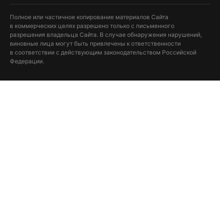
Полное или частичное копирование материалов Сайта
в коммерческих целях разрешено только с письменного
разрешения владельца Сайта. В случае обнаружения нарушений,
виновные лица могут быть привлечены к ответственности
в соответствии с действующим законодательством Российской
Федерации.