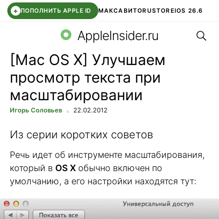
+
ПОПОЛНИТЬ APPLE ID
МАКС
АВИТО
RUSTORE
IOS 26.6
Поис
DDE STORE
СБЕР КИДС
ВТБ ОНЛАЙН
ЧАТ В ROBLOX
AppleInsider.ru
[Mac OS X] Улучшаем
просмотр текста при
масштабировании
Игорь Соловьев
22.02.2012
Из серии коротких советов
Речь идет об инструменте масштабирования,
который в
OS X
обычно включен по
умолчанию, а его настройки находятся тут: