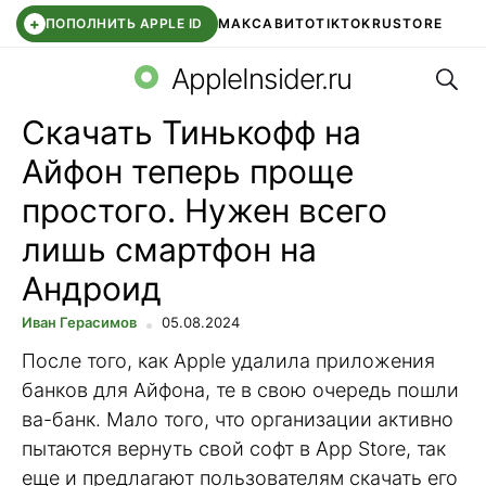
+
ПОПОЛНИТЬ APPLE ID
МАКС
АВИТО
TIKTOK
RUSTORE
Поис
SYNTARA
WB КЛУБ
IOS 26.6
APPLE ID
AppleInsider.ru
Скачать Тинькофф на
Айфон теперь проще
простого. Нужен всего
лишь смартфон на
Андроид
Иван Герасимов
05.08.2024
После того, как Apple удалила приложения
банков для Айфона, те в свою очередь пошли
ва-банк. Мало того, что организации активно
пытаются вернуть свой софт в App Store, так
еще и предлагают пользователям скачать его