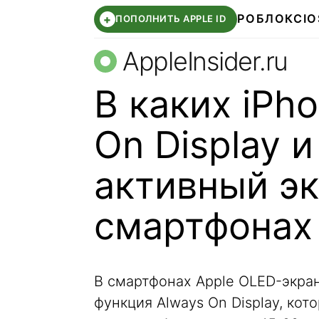
РОБЛОКС
IO
+
ПОПОЛНИТЬ APPLE ID
AppleInsider.ru
В каких iPh
On Display 
активный эк
смартфонах
В смартфонах Apple OLED-экран
функция Always On Display, кот