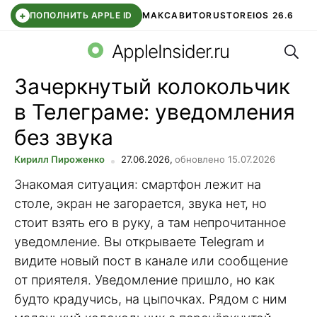
+
ПОПОЛНИТЬ APPLE ID
МАКС
АВИТО
RUSTORE
IOS 26.6
Поис
DDE STORE
СБЕР КИДС
ВТБ ОНЛАЙН
ЧАТ В ROBLOX
AppleInsider.ru
Зачеркнутый колокольчик
в Телеграме: уведомления
без звука
Кирилл Пироженко
27.06.2026,
обновлено 15.07.2026
Знакомая ситуация: смартфон лежит на
столе, экран не загорается, звука нет, но
стоит взять его в руку, а там непрочитанное
уведомление. Вы открываете Telegram и
видите новый пост в канале или сообщение
от приятеля. Уведомление пришло, но как
будто крадучись, на цыпочках. Рядом с ним