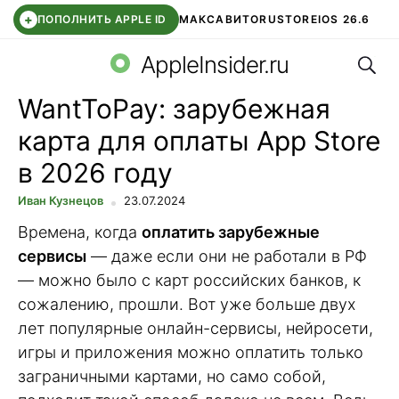
+
ПОПОЛНИТЬ APPLE ID
МАКС
АВИТО
RUSTORE
IOS 26.6
Поис
DDE STORE
СБЕР КИДС
ВТБ ОНЛАЙН
ЧАТ В ROBLOX
AppleInsider.ru
WantToPay: зарубежная
карта для оплаты App Store
в 2026 году
Иван Кузнецов
23.07.2024
Времена, когда
оплатить зарубежные
сервисы
— даже если они не работали в РФ
— можно было с карт российских банков, к
сожалению, прошли. Вот уже больше двух
лет популярные онлайн-сервисы, нейросети,
игры и приложения можно оплатить только
заграничными картами, но само собой,