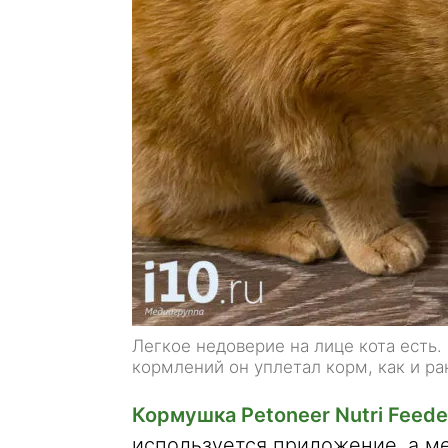
Легкое недоверие на лице кота есть.
кормлений он уплетал корм, как и ра
Кормушка Petoneer Nutri Feede
используется приложение, а м