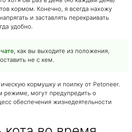
то хотя бы раз в день (но каждый день)
тов кормом. Конечно, я всегда нахожу
 напрягать и заставлять перекраивать
гда удобно.
-чате
, как вы выходите из положения,
 оставить не с кем.
ическую кормушку и поилку от Petoneer.
м режиме, могут предупредить о
оцесс обеспечения жизнедеятельности
 кота во время