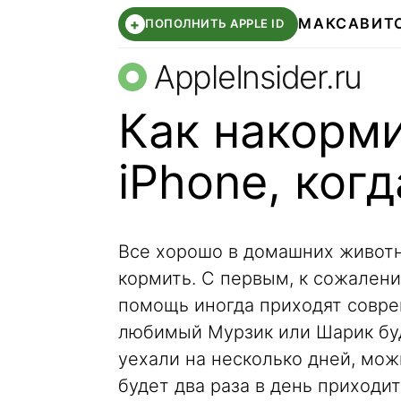
МАКС
АВИТ
+
ПОПОЛНИТЬ APPLE ID
AppleInsider.ru
Как накорми
iPhone, когд
Все хорошо в домашних животны
кормить. С первым, к сожалени
помощь иногда приходят совре
любимый Мурзик или Шарик буд
уехали на несколько дней, можн
будет два раза в день приходить