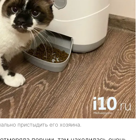
ально пристыдить его хозяина.
 отмеряла порции, там находилась очень