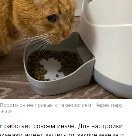
 Просто он не привык к технологиям. Через пару
ньше.
r
работает совсем иначе. Для настройки
еханизм имеет защиту от заклинивания и