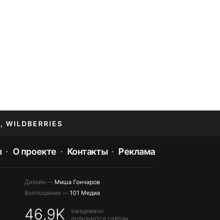
, WILDBERRIES
ы
О проекте
Контакты
Реклама
Дизайн —
Миша Гончаров
Воплощение —
101 Медиа
46,9K
ежедневно
пользуются сайтом