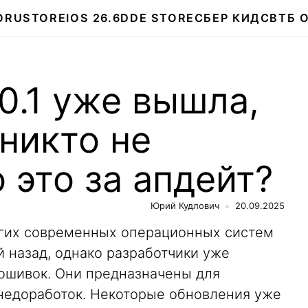
О
RUSTORE
IOS 26.6
DDE STORE
СБЕР КИДС
ВТБ 
0.1 уже вышла,
 никто не
о это за апдейт?
Юрий Кудлович
20.09.2025
гих современных операционных систем
й назад, однако разработчики уже
ошивок. Они предназначены для
недоработок. Некоторые обновления уже