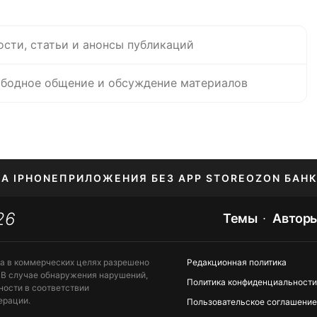
ости, статьи и анонсы публикаций
бодное общение и обсуждение материалов
НА IPHONE
ПРИЛОЖЕНИЯ БЕЗ APP STORE
OZON БАНК
26
ЕНИЕ APPLE ID
Темы
Автор
та в коммерческих целях разрешено
Редакционная политика
 В случае обнаружения нарушений,
Политика конфиденциальности
ности в соответствии
ерации.
Пользовательское соглашение