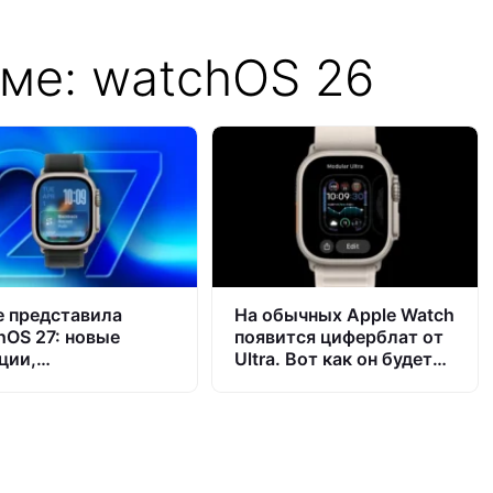
ме: watchOS 26
e представила
На обычных Apple Watch
hOS 27: новые
появится циферблат от
ции,
Ultra. Вот как он будет
ерживаемые Apple
выглядеть
h, когда выйдет
вление