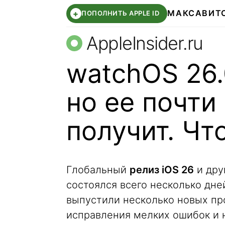
МАКС
АВИТ
+
ПОПОЛНИТЬ APPLE ID
AppleInsider.ru
watchOS 26.
но ее почти
получит. Чт
Глобальный
релиз iOS 26
и дру
состоялся всего несколько дне
выпустили несколько новых пр
исправления мелких ошибок и 