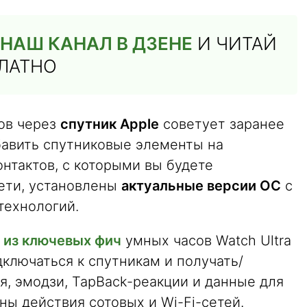
НАШ КАНАЛ В ДЗЕНЕ
И ЧИТАЙ
ПЛАТНО
ов через
спутник Apple
советует заранее
бавить спутниковые элементы на
онтактов, с которыми вы будете
сети, установлены
актуальные версии ОС
с
технологий.
 из ключевых фич
умных часов Watch Ultra
дключаться к спутникам и получать/
, эмодзи, TapBack-реакции и данные для
оны действия сотовых и Wi-Fi-сетей.