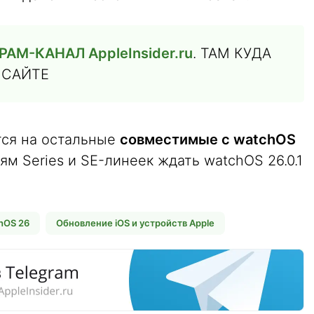
М-КАНАЛ AppleInsider.ru
. ТАМ КУДА
 САЙТЕ
тся на остальные
совместимые с watchOS
лям Series и SE-линеек ждать watchOS 26.0.1
hOS 26
Обновление iOS и устройств Apple