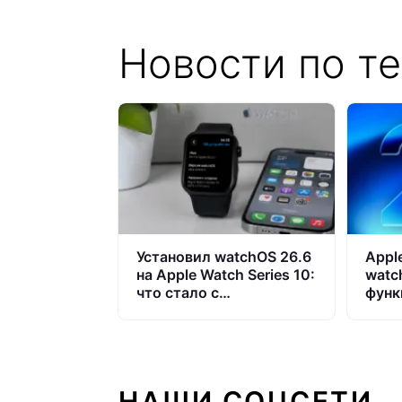
Новости по те
Установил watchOS 26.6
Appl
на Apple Watch Series 10:
watc
что стало с
функ
автономностью и
подд
приложениями
Watc
обно
НАШИ СОЦСЕТИ