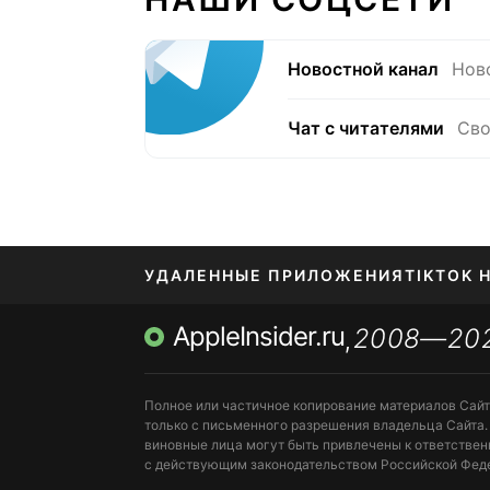
Новостной канал
Нов
Чат с читателями
Сво
УДАЛЕННЫЕ ПРИЛОЖЕНИЯ
TIKTOK 
AppleInsider.ru
2008—20
МЕССЕНДЖЕРЫ KAKAOTALK, B…
ПОПОЛН
,
Полное или частичное копирование материалов Сай
только с письменного разрешения владельца Сайта.
виновные лица могут быть привлечены к ответствен
с действующим законодательством Российской Фед