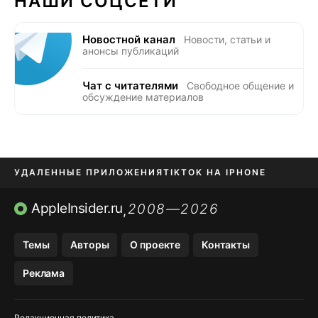
НАШИ СОЦСЕТИ
Новостной канал
Новости, статьи и
анонсы публикаций
Чат с читателями
Свободное общение и
обсуждение материалов
УДАЛЕННЫЕ ПРИЛОЖЕНИЯ
TIKTOK НА IPHONE
ПРИЛОЖЕНИЯ БЕЗ APP STORE
AppleInsider.ru
2008—2026
,
OZON БАНК, WILDBERRIES
Темы
Авторы
О проекте
Контакты
МЕССЕНДЖЕРЫ KAKAOTALK, B…
Реклама
ПОПОЛНЕНИЕ APPLE ID
Редакционная политика