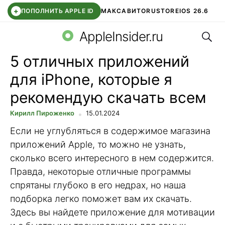
+
ПОПОЛНИТЬ APPLE ID
МАКС
АВИТО
RUSTORE
IOS 26.6
Поис
DDE STORE
СБЕР КИДС
ВТБ ОНЛАЙН
ЧАТ В ROBLOX
AppleInsider.ru
5 отличных приложений
для iPhone, которые я
рекомендую скачать всем
Кирилл Пироженко
15.01.2024
Если не углубляться в содержимое магазина
приложений Apple, то можно не узнать,
сколько всего интересного в нем содержится.
Правда, некоторые отличные программы
спрятаны глубоко в его недрах, но наша
подборка легко поможет вам их скачать.
Здесь вы найдете приложение для мотивации