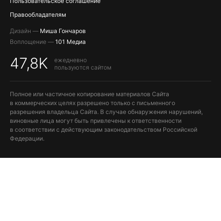
Пользовательское соглашение
Правообладателям
Дизайн —
Миша Гончаров
Воплощение —
101 Медиа
47,8K
ежедневно
пользуются сайтом
Полное или частичное копирование материалов Сайта
в коммерческих целях разрешено только с письменного
разрешения владельца Сайта. В случае обнаружения нарушений,
виновные лица могут быть привлечены к ответственности
в соответствии с действующим законодательством Российской
Федерации.