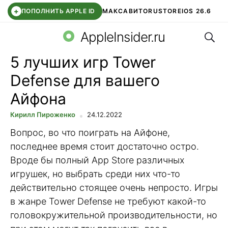
+
ПОПОЛНИТЬ APPLE ID
МАКС
АВИТО
RUSTORE
IOS 26.6
Поис
DDE STORE
СБЕР КИДС
ВТБ ОНЛАЙН
ЧАТ В ROBLOX
AppleInsider.ru
5 лучших игр Tower
Defense для вашего
Айфона
Кирилл Пироженко
24.12.2022
Вопрос, во что поиграть на Айфоне,
последнее время стоит достаточно остро.
Вроде бы полный App Store различных
игрушек, но выбрать среди них что-то
действительно стоящее очень непросто. Игры
в жанре Tower Defense не требуют какой-то
головокружительной производительности, но