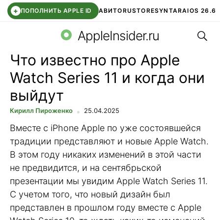
+
ПОПОЛНИТЬ APPLE ID
АВИТО
RUSTORE
SYNTARA
IOS 26.6
Поис
DDE STORE
СБЕР КИДС
ЧАТ ROBLOX
ВТБ ОНЛАЙН
AppleInsider.ru
Что известно про Apple
Watch Series 11 и когда они
выйдут
Кирилл Пироженко
25.04.2025
Вместе с iPhone Apple по уже состоявшейся
традиции представляют и новые Apple Watch.
В этом году никаких изменений в этой части
не предвидится, и на сентябрьской
презентации мы увидим Apple Watch Series 11.
С учетом того, что новый дизайн был
представлен в прошлом году вместе с Apple