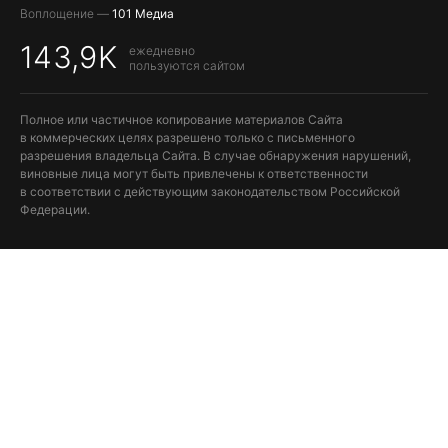
Воплощение —
101 Медиа
143,9K
ежедневно
пользуются сайтом
Полное или частичное копирование материалов Сайта
в коммерческих целях разрешено только с письменного
разрешения владельца Сайта. В случае обнаружения нарушений,
виновные лица могут быть привлечены к ответственности
в соответствии с действующим законодательством Российской
Федерации.