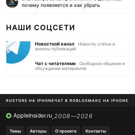
почему появляется и как убрать
НАШИ СОЦСЕТИ
Новостной канал
Новости, статьи и
анонсы публикаций
Чат с читателями
Свободное общение и
обсуждение материалов
RUSTORE НА IPHONE
ЧАТ В ROBLOX
МАКС НА IPHONE
AVITO НА IPHONE
ВТБ ОНЛАЙН
TIKTOK НА IPHONE
AppleInsider.ru
2008—2026
,
Темы
Авторы
О проекте
Контакты