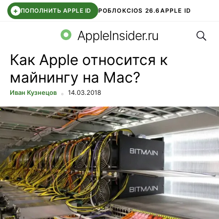
+
ПОПОЛНИТЬ APPLE ID
РОБЛОКС
IOS 26.6
APPLE ID
Поис
TELEGRAM
WHATSAPP
DDE STORE
APP STORE
OZON БАНК
AppleInsider.ru
Как Apple относится к
майнингу на Mac?
Иван Кузнецов
14.03.2018