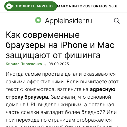
+
ПОПОЛНИТЬ APPLE ID
МАКС
АВИТО
RUSTORE
IOS 26.6
Поис
DDE STORE
СБЕР КИДС
ВТБ ОНЛАЙН
ЧАТ В ROBLOX
AppleInsider.ru
Как современные
браузеры на iPhone и Mac
защищают от фишинга
Кирилл Пироженко
08.09.2025
Иногда самые простые детали оказываются
самыми эффективными. Если вы читаете этот
текст с компьютера, взгляните на
адресную
строку браузера
. Замечали, что основной
домен в URL выделен жирным, а остальная
часть ссылки выглядит более бледной? Или
при переходе по страницам отображается