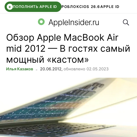
+
ПОПОЛНИТЬ APPLE ID
РОБЛОКС
IOS 26.6
APPLE ID
Поис
TELEGRAM
WHATSAPP
DDE STORE
APP STORE
OZON БАНК
AppleInsider.ru
Обзор Apple MacBook Air
mid 2012 — В гостях самый
мощный «кастом»
Илья Казаков
20.06.2012,
обновлено 02.05.2023