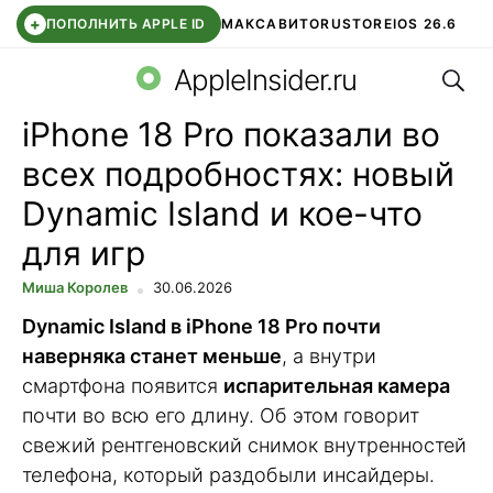
+
ПОПОЛНИТЬ APPLE ID
МАКС
АВИТО
RUSTORE
IOS 26.6
Поис
DDE STORE
СБЕР КИДС
ВТБ ОНЛАЙН
ЧАТ В ROBLOX
AppleInsider.ru
iPhone 18 Pro показали во
всех подробностях: новый
Dynamic Island и кое-что
для игр
Миша Королев
30.06.2026
Dynamic Island в iPhone 18 Pro почти
наверняка станет меньше
, а внутри
смартфона появится
испарительная камера
почти во всю его длину. Об этом говорит
свежий рентгеновский снимок внутренностей
телефона, который раздобыли инсайдеры.