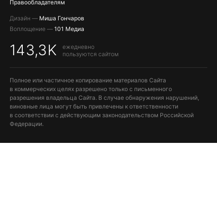
Правообладателям
Дизайн —
Миша Гончаров
Воплощение —
101 Медиа
143,3K
ежедневно
пользуются сайтом
Полное или частичное копирование материалов Сайта
в коммерческих целях разрешено только с письменного
разрешения владельца Сайта. В случае обнаружения нарушений,
виновные лица могут быть привлечены к ответственности
в соответствии с действующим законодательством Российской
Федерации.