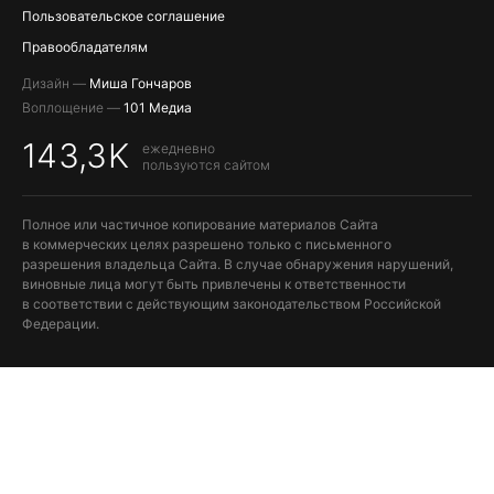
Пользовательское соглашение
Правообладателям
Дизайн —
Миша Гончаров
Воплощение —
101 Медиа
143,3K
ежедневно
пользуются сайтом
Полное или частичное копирование материалов Сайта
в коммерческих целях разрешено только с письменного
разрешения владельца Сайта. В случае обнаружения нарушений,
виновные лица могут быть привлечены к ответственности
в соответствии с действующим законодательством Российской
Федерации.