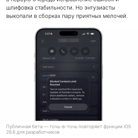
шлифовка стабильности. Но энтузиасты
выкопали в сборках пару приятных мелочей.
Публичная бета — точь-в-точь повторяет функции iOS
26.6 для разработчиков