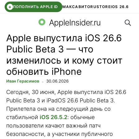
+
ПОПОЛНИТЬ APPLE ID
МАКС
АВИТО
RUSTORE
IOS 26.6
Поис
DDE STORE
СБЕР КИДС
ВТБ ОНЛАЙН
ЧАТ В ROBLOX
AppleInsider.ru
Apple выпустила iOS 26.6
Public Beta 3 — что
изменилось и кому стоит
обновить iPhone
Иван Герасимов
30.06.2026
Сегодня, 30 июня, Apple выпустила iOS 26.6
Public Beta 3 и iPadOS 26.6 Public Beta 3.
Прилетела она на следюущий день со
стабильной
iOS 26.5.2
: обычные
пользователи качают важный патч
безопасности, а участники публичного